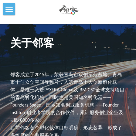
首页
科技孵化
关于邻客
OPC社区
企业服务
邻客成立于2015年，荣获青岛市双创示范基地、青岛
高端人才
市十佳众创空间等称号，入选青岛十大创新孵化载
体，是唯一入选PYXERA Global及IBM CSC全球支持项目
关于邻客
的青岛孵化机构，同时也是美国知名孵化器——
Founders Space、国际知名创业服务机构——Founder 
Institute创业者学院的合作伙伴，累计服务创业企业及
团队8000多家。
目前邻客各个孵化载体目标明确，形态各异，形成了
多维度的创业服务体系。