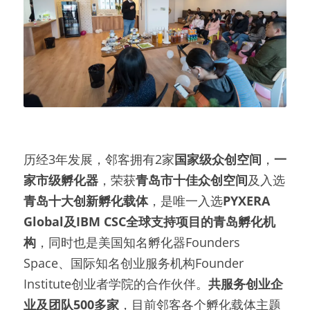
历经3年发展，邻客拥有2家
国家级众创空间
，
一
家市级孵化器
，荣获
青岛市十佳众创空间
及入选
青岛十大创新孵化载体
，是唯一入选
PYXERA 
Global及IBM CSC全球支持项目的青岛孵化机
构
，同时也是美国知名孵化器Founders 
Space、国际知名创业服务机构Founder 
Institute创业者学院的合作伙伴。
共服务创业企
业及团队500多家
，目前邻客各个孵化载体主题